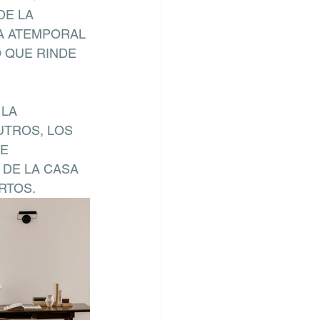
E LA 
A ATEMPORAL 
 QUE RINDE 
LA 
UTROS, LOS 
E 
DE LA CASA 
RTOS.