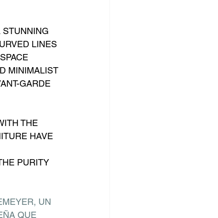
 STUNNING 
URVED LINES 
SPACE 
 MINIMALIST 
VANT-GARDE 
ITH THE 
ITURE HAVE 
HE PURITY 
EMEYER, UN 
EÑA QUE 